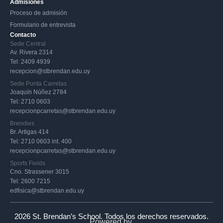
Admisiones
Proceso de admisión
Formulario de entrevista
Contacto
Sede Central
Av. Rivera 2314
Tel: 2409 4939
recepcion@stbrendan.edu.uy
Sede Punta Carretas
Joaquín Núñez 2784
Tel: 2710 0603
recepcionpcarretas@stbrendan.edu.uy
Brendies
Br. Artigas 414
Tel: 2710 0603 int. 400
recepcionpcarretas@stbrendan.edu.uy
Sports Fields
Cno. Strassener 3015
Tel: 2600 7215
edfisica@stbrendan.edu.uy
2026 St. Brendan’s School. Todos los derechos reservados.
Powered by