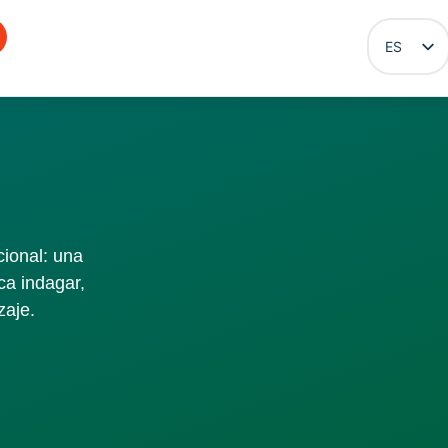
ES
EN
cional: una
ca indagar,
zaje.